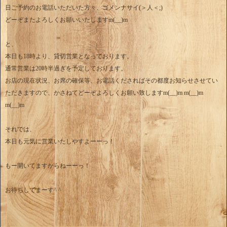
日ご予約のお電話いただいた方々、ゴメンナサイ(＞人＜;)
どーぞまたよろしくお願いいたしますm(__)m
と、
本日も18時より、貸切営業となっております。
通常営業は20時半過ぎを予定しております。
お店の現在状況、お席の確保等、お電話くださればその都度お知らせさせてい
ただきますので、かさねてどーぞよろしくお願い致しますm(__)m m(__)m
m(__)m
それでは、
本日も元気に営業いたしやすよーーっ！
もー開いてますからねーーっ！
お待ちしてまーす^ ^