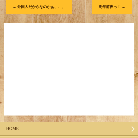
←
外国人だからなのかぁ、、、
周年前夜っ！
→
HOME