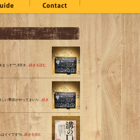
っす^^; 8月キ...
続きを読む
味しい季節がやってまいり...
続き
れはイイです^o...
続きを読む