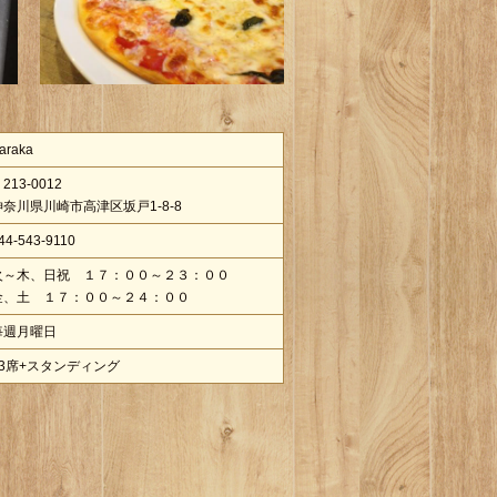
araka
213-0012
神奈川県川崎市高津区坂戸1-8-8
44-543-9110
火～木、日祝 １７：００～２３：００
金、土 １７：００～２４：００
毎週月曜日
23席+スタンディング