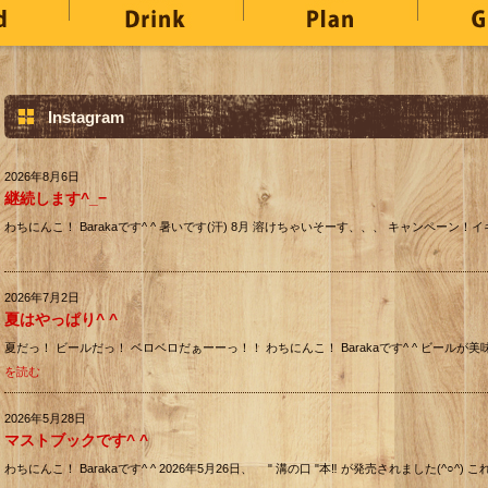
Instagram
2026年8月6日
継続します^_−
わちにんこ！ Barakaです^ ^ 暑いです(汗) 8月 溶けちゃいそーす、、、 キャンペーン！イキま
2026年7月2日
夏はやっぱり^ ^
夏だっ！ ビールだっ！ ベロベロだぁーーっ！！ わちにんこ！ Barakaです^ ^ ビールが美
を読む
2026年5月28日
マストブックです^ ^
わちにんこ！ Barakaです^ ^ 2026年5月26日、 " 溝の口 "本‼️ が発売されました(^○^) こ