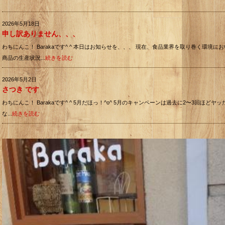
2026年5月18日
申し訳ありません、、、
わちにんこ！ Barakaです^ ^ 本日はお知らせを、、、 現在、食品業界を取り巻く環境
商品の生産状況...
続きを読む
2026年5月2日
さつき です
わちにんこ！ Barakaです^ ^ 5月だほっ！^o^ 5月のキャンペーンは過去に2〜3回ほどヤ
な...
続きを読む