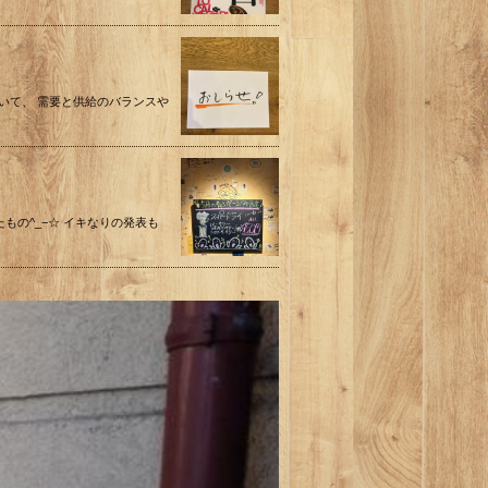
において、 需要と供給のバランスや
ッたもの^_−☆ イキなりの発表も