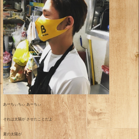
あーちぃちぃ あーちぃ
それは太陽が させたことだよ
夏の太陽が