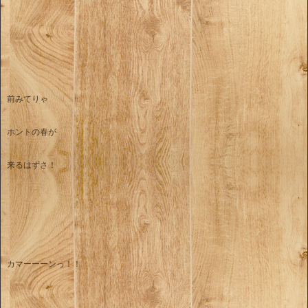
前みてりゃ
ホントの春が
来るはずさ！
カマーーーンっ！！