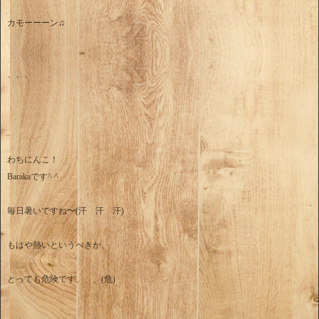
カモーーーン♫
、、、
わちにんこ！
Barakaです^ ^
毎日暑いですね〜(汗 汗 汗)
もはや熱いというべきか、
とっても危険です、、、(危)