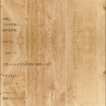
今後も、
コロナ対策に、
熱中症対策、
それでも
「あれ！？」
と思ったらまずは高津区の病院へGO！
ですよね？
イエスっ！
高津クリニック！！