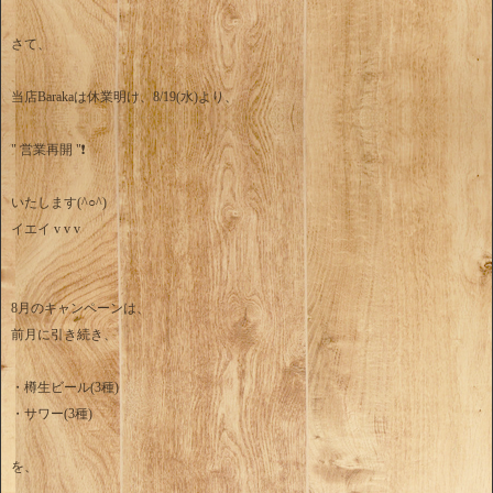
さて、
当店Barakaは休業明け、8/19(水)より、
" 営業再開 "❗️
いたします(^○^)
イエイ v v v
8月のキャンペーンは、
前月に引き続き、
・樽生ビール(3種)
・サワー(3種)
を、