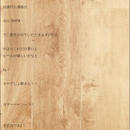
お値打ち価格の
ALL 390円❗️
でご提供させていただきます(^O^)
やはりこれだけ暑いと、
ビールが嬉しいかなと、
ね！
そーでしょ郷さん！！
カマーーーンっ！！
さすがです^ ^