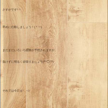
さすがです^ ^
早めに行動しましょう！(＾ｰ^)
まだまだいろいろ困難が予想されますが、
負けずに明るく頑張りましょう(*^◯^*)
それでは今日も^_−☆