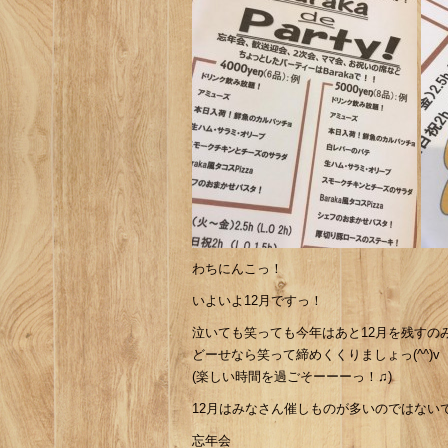
わちにんこっ！
いよいよ12月ですっ！
泣いても笑っても今年はあと12月を残すの
どーせなら笑って締めくくりましょっ(^^)v
(楽しい時間を過ごそーーーっ！♫)
12月はみなさん催しものが多いのではない
忘年会