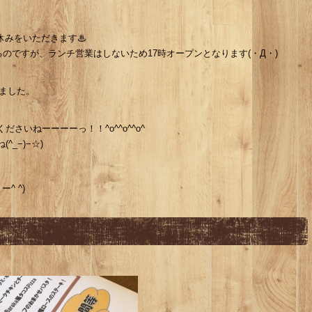
までお休みをいただきます♨︎
なるのですが、ランチ営業はしないため17時オープンとなります(・Д・)
ました。
さいねーーーーっ！！^o^^o^^o^
_−)−☆)
^ ^)