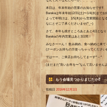
なんて久々なんだろーか、、、^_^;
本日は、年末年始の営業のお知らせです‼︎
Barakaは年末年始12/31(土)〜1/4(水)
よって年明けは、1/5(木)から営業開始と
なにとぞご了承くださいませ(^_−)
さて、本年も残すところあとあと4日となり
Barakaの年内営業はあと3日間！
みなさーーん！ 飲み納め、食べ納めに来てくだ
(クーポンお持ちの方使っちゃってくださいね(^
ではーー、ご来店お待ちしてまーす^ – ^
(まだまだ”良いお年を〜”なんて言いませんよー
もう会場見つかりましたか⁇
投稿日
2016年12月1日