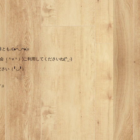
も♪(๑ᴖ◡ᴖ๑)♪
（＾ν＾）)ご利用してくださいね(^_-)
さい（╹◡╹）
す♫