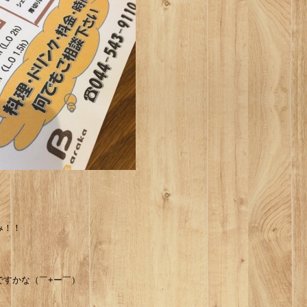
み！！
ですかな（￣+ー￣）