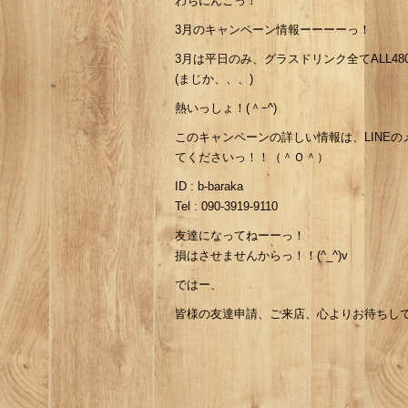
わちにんこっ！
3月のキャンペーン情報ーーーーっ！
3月は平日のみ、グラスドリンク全てALL4
(まじか、、、)
熱いっしょ！(＾ｰ^)
このキャンペーンの詳しい情報は、LINEの
てくださいっ！！（＾Ｏ＾）
ID : b-baraka
Tel : 090-3919-9110
友達になってねーーっ！
損はさせませんからっ！！(^_^)v
ではー、
皆様の友達申請、ご来店、心よりお待ちして