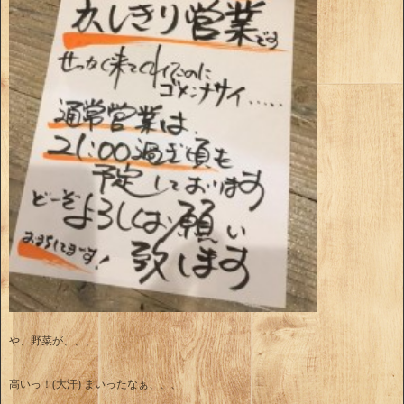
や、野菜が、、、
高いっ！(大汗) まいったなぁ、、、