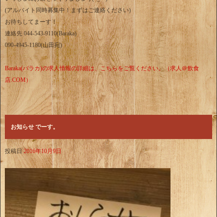
(アルバイト同時募集中！まずはご連絡ください)
お待ちしてまーす！
連絡先 044-543-9110(Baraka)
090-4945-1180(山田宛)
Baraka(バラカ)の求人情報の詳細は、こちらをご覧ください。（求人＠飲食
店.COM）
お知らせ でーす。
投稿日
2016年10月9日