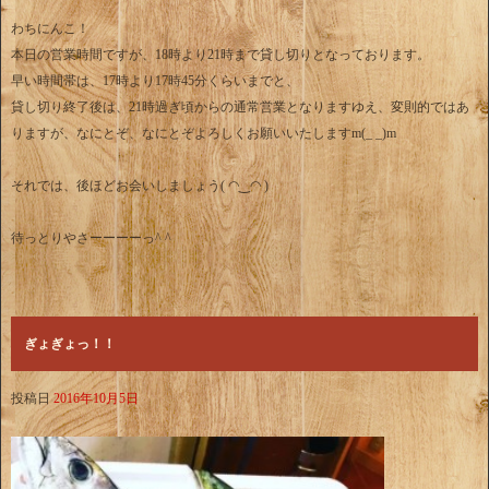
わちにんこ！
本日の営業時間ですが、18時より21時まで貸し切りとなっております。
早い時間帯は、17時より17時45分くらいまでと、
貸し切り終了後は、21時過ぎ頃からの通常営業となりますゆえ、変則的ではあ
りますが、なにとぞ、なにとぞよろしくお願いいたしますm(_ _)m
それでは、後ほどお会いしましょう( ◠‿◠ )
待っとりやさーーーーっ^ ^
ぎょぎょっ！！
投稿日
2016年10月5日