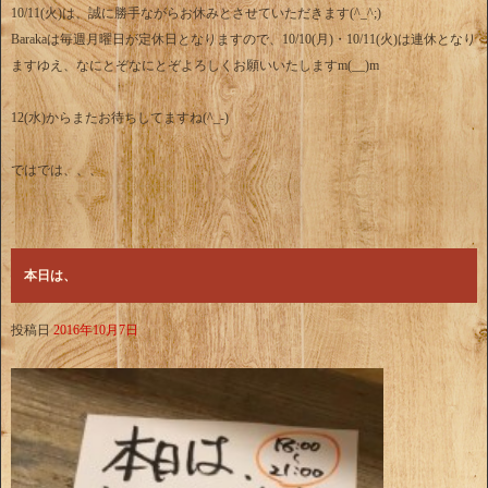
10/11(火)は、誠に勝手ながらお休みとさせていただきます(^_^;)
Barakaは毎週月曜日が定休日となりますので、10/10(月)・10/11(火)は連休となり
ますゆえ、なにとぞなにとぞよろしくお願いいたしますm(__)m
12(水)からまたお待ちしてますね(^_-)
ではでは、、、
本日は、
投稿日
2016年10月7日