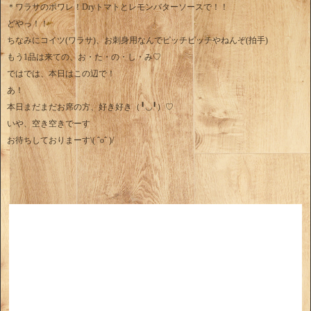
＊ワラサのポワレ！Dryトマトとレモンバターソースで！！
どやっ！！
ちなみにコイツ(ワラサ)、お刺身用なんでピッチピッチやねんぞ(拍手)
もう1品は来ての、お・た・の・し・み♡
ではでは、本日はこの辺で！
あ！
本日まだまだお席の方、好き好き（╹◡╹）♡
いや、空き空きでーす
お待ちしておりまーす\( ˆoˆ )/