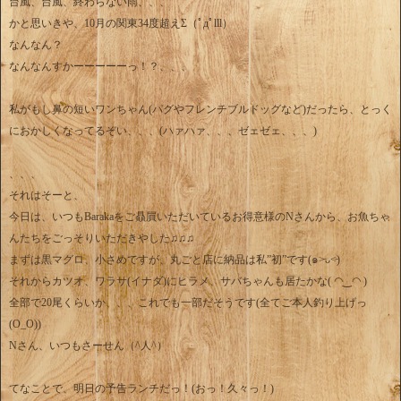
台風、台風、終わらない雨、、、
かと思いきや、10月の関東34度超えΣ（ﾟдﾟlll）
なんなん？
なんなんすかーーーーーっ！？、、、
私がもし鼻の短いワンちゃん(パグやフレンチブルドッグなど)だったら、とっく
におかしくなってるぞい、、、(ハァハァ、、、ゼェゼェ、、、)
、、、
それはそーと、
今日は、いつもBarakaをご贔屓いただいているお得意様のNさんから、お魚ちゃ
んたちをごっそりいただきやした♫♫♫
まずは黒マグロ、小さめですが、丸ごと店に納品は私”初”です(๑˃̵ᴗ˂̵)
それからカツオ、ワラサ(イナダ)にヒラメ、サバちゃんも居たかな( ◠‿◠ )
全部で20尾くらいか、、、これでも一部だそうです(全てご本人釣り上げっ
(O_O))
Nさん、いつもさーせん（^人^）
てなことで、明日の予告ランチだっ！(おっ！久々っ！)