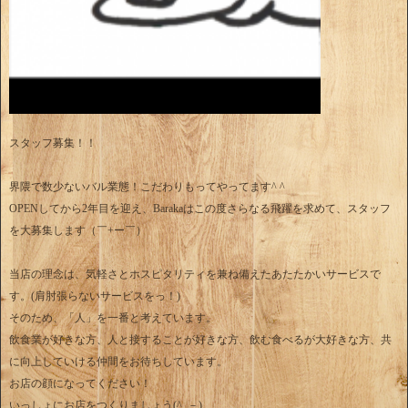
スタッフ募集！！
界隈で数少ないバル業態！こだわりもってやってます^ ^
OPENしてから2年目を迎え、Barakaはこの度さらなる飛躍を求めて、スタッフ
を大募集します（￣+ー￣）
当店の理念は、気軽さとホスピタリティを兼ね備えたあたたかいサービスで
す。(肩肘張らないサービスをっ！)
そのため、「人」を一番と考えています。
飲食業が好きな方、人と接することが好きな方、飲む食べるが大好きな方、共
に向上していける仲間をお待ちしています。
お店の顔になってください！
いっしょにお店をつくりましょう(^_－)