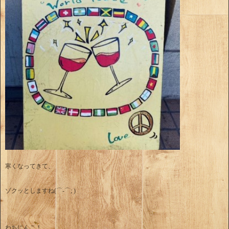
寒くなってきて、
ゾクッとしますね(⌒-⌒; )
わちにんこ！