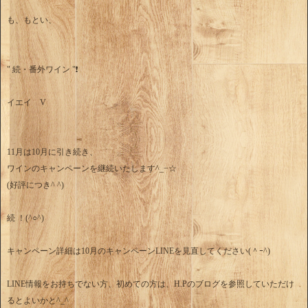
も、もとい、
" 続・番外ワイン "❗️
イエイ V
11月は10月に引き続き、
ワインのキャンペーンを継続いたします^_−☆
(好評につき^ ^)
続 ！(^○^)
キャンペーン詳細は10月のキャンペーンLINEを見直してください(＾ｰ^)
LINE情報をお持ちでない方、初めての方は、H.Pのブログを参照していただけ
るとよいかと^_^