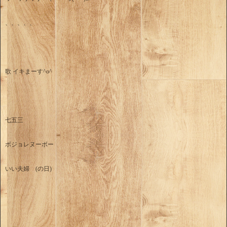
、、、、、
歌 イキまーす^o^
七五三
ボジョレヌーボー
いい夫婦 (の日)