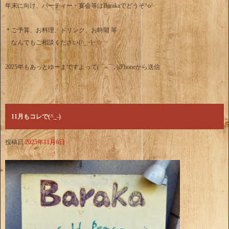
年末に向け、パーティー・宴会等はBarakaでどうぞ^o^
＊ご予算、お料理、ドリンク、お時間 等
なんでもご相談ください(^_−)−☆
2025年もあっとゆーまですよって(⌒-⌒; )iPhoneから送信
11月もコレで(^_-)
投稿日
2025年11月6日