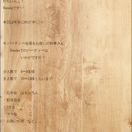
わちにんこ！
Barakaです^ ^
本日は年末に向けて^_−☆
今 パーティー会場をお探しの幹事さん
Barakaでのパーティーは
いかがですか？
少人数で 4〜8名様
大人数で 10〜24様くらいまで
・忘年会 はもちろん、
・歓送迎会
・2次会
・ママ会
・お祝いの席 など、