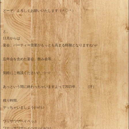
どーぞ、よろしくお願いいたします（＾◇＾）
と、
11月からは
宴会、パーティー需要がもっとも高まる時期となりますね^o^
忘年会を含めた宴会、飲み会等、
気軽にご相談ください(^_−)−☆
あっという間に終わっちゃいますよって2025年、、、（汗）
残り時間、
ヤッちゃいましょう(^○^)♫
ワッサワサベイベっ♫
ワーッサワサベイベーっ(^○^)♫