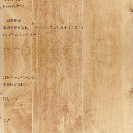
Barakaです^ ^
「日曜劇場」、
毎週日曜日は私、ゾクゾクしております（＾Ｏ＾）
(ロイヤルファミリー)
ゾク ゾク 、、、
11月キャンペーン‼️
平日限定Vol 96！
題してっ！
ゾク