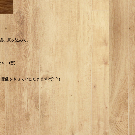
謝の意を込めて、
ん (悲)
催をさせていただきますσ(^_^;)