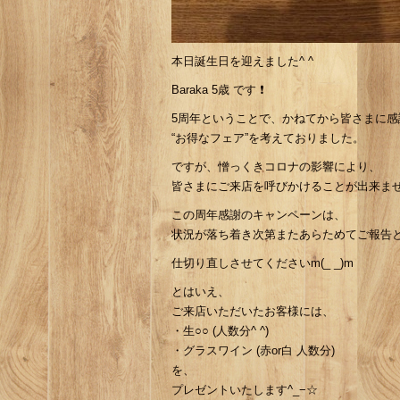
本日誕生日を迎えました^ ^
Baraka 5歳 です ❗️
5周年ということで、かねてから皆さまに感
“お得なフェア”を考えておりました。
ですが、憎っくきコロナの影響により、
皆さまにご来店を呼びかけることが出来ませ
この周年感謝のキャンペーンは、
状況が落ち着き次第またあらためてご報告と開
仕切り直しさせてくださいm(_ _)m
とはいえ、
ご来店いただいたお客様には、
・生○○ (人数分^ ^)
・グラスワイン (赤or白 人数分)
を、
プレゼントいたします^_−☆