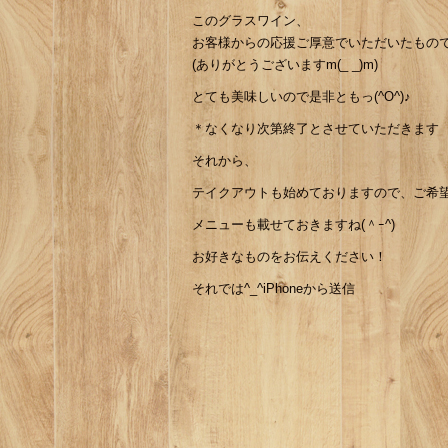
このグラスワイン、
お客様からの応援ご厚意でいただいたものです
(ありがとうございますm(_ _)m)
とても美味しいので是非ともっ(^O^)♪
＊なくなり次第終了とさせていただきます
それから、
テイクアウトも始めておりますので、ご希
メニューも載せておきますね(＾ｰ^)
お好きなものをお伝えください！
それでは^_^iPhoneから送信