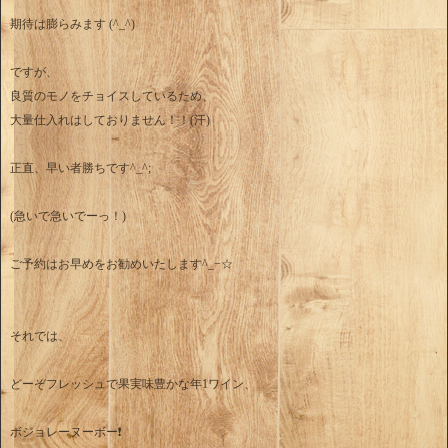
期待は膨らみます (^_^)
ですが、
良質のモノをチョイスしているため、
大量仕入れはしておりません！！(汗)
正直、早い者勝ちです^_^;
(急いで急いでーっ！)
ご予約はお早めをお勧めいたします^_−☆
それでは、
どーぞフレッシュで果実味豊かな年1ワイン、
ボジョレーヌーボー❗️