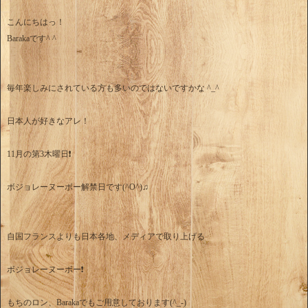
こんにちはっ！
Barakaです^ ^
毎年楽しみにされている方も多いのではないですかな ^_^
日本人が好きなアレ！
11月の第3木曜日❗️
ボジョレーヌーボー解禁日です(^O^)♫
自国フランスよりも日本各地、メディアで取り上げる
ボジョレーヌーボー❗️
もちのロン、Barakaでもご用意しております(^_-)