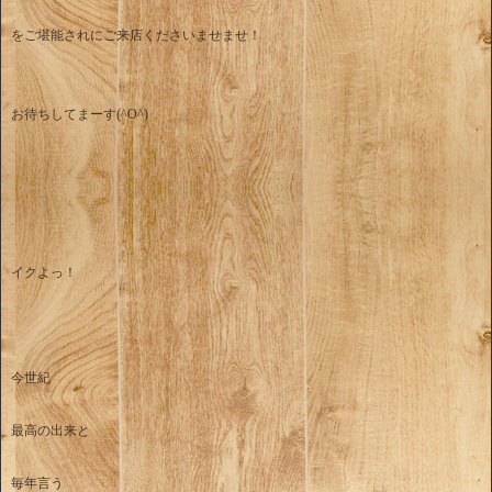
をご堪能されにご来店くださいませませ！
お待ちしてまーす(^O^)
イクよっ！
今世紀
最高の出来と
毎年言う