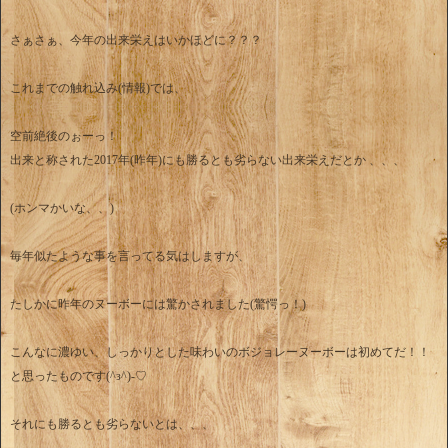
さぁさぁ、今年の出来栄えはいかほどに？？？
これまでの触れ込み(情報)では、
空前絶後のぉーっ！
出来と称された2017年(昨年)にも勝るとも劣らない出来栄えだとか 、、、
(ホンマかいな、、)
毎年似たような事を言ってる気はしますが、
たしかに昨年のヌーボーには驚かされました(驚愕っ！)
こんなに濃ゆい、しっかりとした味わいのボジョレーヌーボーは初めてだ！！
と思ったものです(^з^)-♡
それにも勝るとも劣らないとは、、、