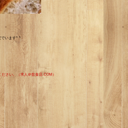
います^ ^
ください。（求人＠飲食店.COM）