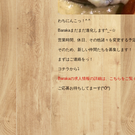
わちにんこっ！^ ^
Barakaまだまだ進化します^_−☆
営業時間、休日、その他諸々を変更する予定で
そのため、新しい仲間たちを募集します！
まずはご連絡をっ！
コチラから⤵︎
Barakaの求人情報の詳細は、こちらをご覧
ご応募お待ちしてまーす(^O^)