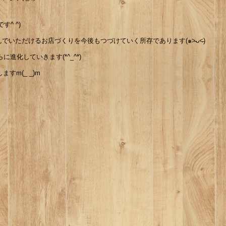
^ ^)
いただけるお店づくりを今後もつづけていく所存であります(๑˃̵ᴗ˂̵)
に進化していきます(*^_^*)
すm(_ _)m