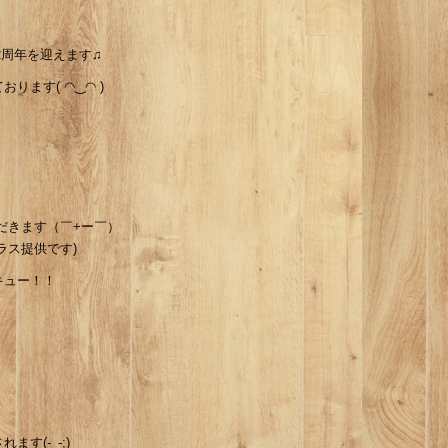
は2周年を迎えます♫
ます( ◠‿◠ )
いただきます（￣+ー￣）
ラス提供です)
キュー！！
す(-_-;)