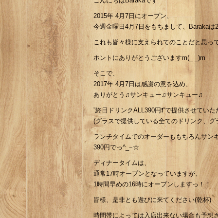
こんにちはBarakaです^ ^
2015年 4月7日にオープン、
今週金曜日4月7日をもちまして、Baraka
これも皆々様に支えられてのことだと思っており
ホントにありがとうございますm(_ _)m
そこで、
2017年 4月7日は感謝の意を込め、
ありがとう♫サンキュー♫サンキュー♫
”終日ドリンクALL390円❗️”で提供させて
(グラスで提供している全てのドリンク、グ
ランチタイムでのオーダーももちろんサン
390円でっ^_−☆
ディナータイムは、
通常17時オープンとなっていますが、
1時間早めの16時にオープンしますっ！！
皆様、是非とも遊びに来てください(乾杯)
時間帯によっては入店出来ない場合も予想されま