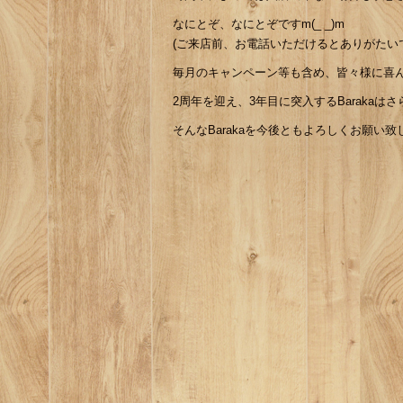
なにとぞ、なにとぞですm(_ _)m
(ご来店前、お電話いただけるとありがたいです
毎月のキャンペーン等も含め、皆々様に喜んで
2周年を迎え、3年目に突入するBarakaはさら
そんなBarakaを今後ともよろしくお願い致しま