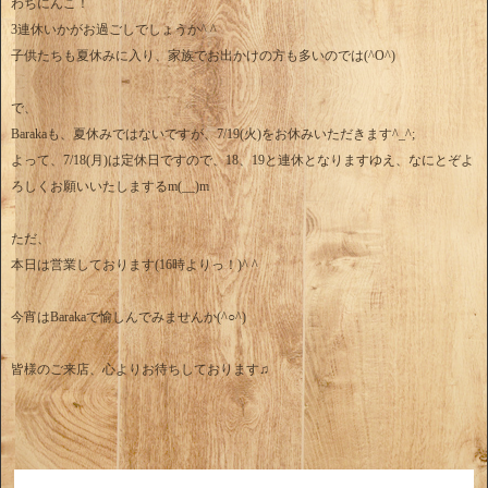
わちにんこ！
3連休いかがお過ごしでしょうか^ ^
子供たちも夏休みに入り、家族でお出かけの方も多いのでは(^O^)
で、
Barakaも、夏休みではないですが、7/19(火)をお休みいただきます^_^;
よって、7/18(月)は定休日ですので、18、19と連休となりますゆえ、なにとぞよ
ろしくお願いいたしまするm(__)m
ただ、
本日は営業しております(16時よりっ！)^ ^
今宵はBarakaで愉しんでみませんか(^○^)
皆様のご来店、心よりお待ちしております♫