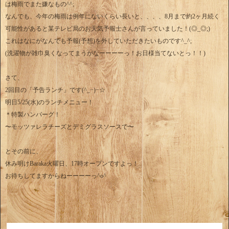
は梅雨でまた嫌なもの^^;
なんでも、今年の梅雨は例年にないくらい長いと、、、、8月まで約2ヶ月続く
可能性があると某テレビ局のお天気予報士さんが言っていました！(◎_◎;)
これはなにがなんでも予報(予想)を外していただきたいものです^_^;
(洗濯物が雑巾臭くなってまうがなーーーーっ！お日様当てないとっ！！)
さて、
2回目の「予告ランチ」です(^_−)−☆
明日5/25(水)のランチメニュー！
＊特製ハンバーグ！
〜モッツァレラチーズとデミグラスソースで〜
とその前に、
休み明けBaraka火曜日、17時オープンですよっ！
お待ちしてますからねーーーーっ^o^