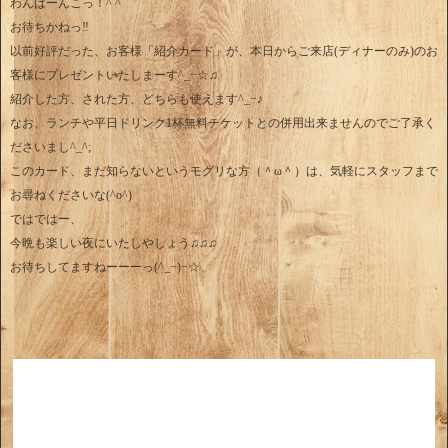
わんばーんこっ！^ ^
お待ちかねっ‼︎
以前好評だった、お客様「紹介カード」が、本日からご来店(ディナーのみ)のお
客様にプレゼントいたしまーす^_−☆♫
紹介した方、された方、どちらも使えます^_−♪
なお、ランチや平日ドリンク1杯無料チケットとの併用出来ませんのでご了承く
ださいまし^_^;
このカード、まだ知らないというモグリな方（＾ω＾）は、気軽にスタッフまで
お尋ねくださいな(^o^)
ではではー、
今晩も楽しい夜にいたしやしょう♫♫♫
お待ちしてますねーーーっ(^_−)−☆