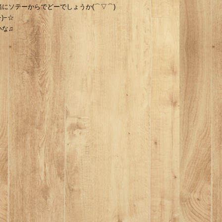
にソテーからでどーでしょうか(⌒▽⌒)
)−☆
いな♫