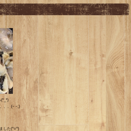
_*)
、(ｰ ｰ;)
た(^○^)