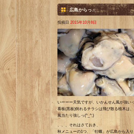
広島からっ♫
投稿日
2015年10月8日
いーーー天気ですが、いかんせん風が強いっ(*
看板(黒板)倒れるチラシは飛び散る植木は、、、
風当たり強しっ(^_^;)
、、、それはさておき、
秋メニューの1つ、「牡蠣」が広島から入りまし