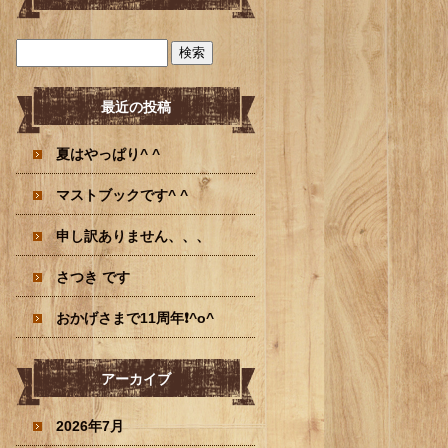
最近の投稿
夏はやっぱり^ ^
マストブックです^ ^
申し訳ありません、、、
さつき です
おかげさまで11周年❗️^o^
アーカイブ
2026年7月