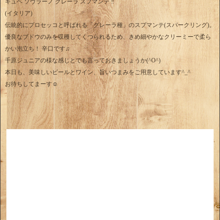
キュベ ソヴラーノ グレーラ スプマンテ ‼︎
(イタリア)
伝統的にプロセッコと呼ばれる「グレーラ種」のスプマンテ(スパークリング)。
優良なブドウのみを収穫してくつられるため、きめ細やかなクリーミーで柔ら
かい泡立ち！ 辛口です♫
千原ジュニアの様な感じとでも言っておきましょうか(^O^)
本日も、美味しいビールとワイン、旨いつまみをご用意しています^_^
お待ちしてまーす☺︎