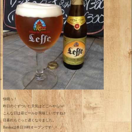
快晴っ！
昨日のぐずついた天気はどこへやら^o^
こんな日は昼ビールが美味しいですね♬
日暮れもぐっと遅くなりました。
Barakaは本日16時オープンです^_^