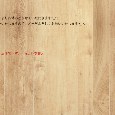
合によりお休みとさせていただきます~_~;
ンいたしますので、どーぞよろしくお願いいたします~_~;
←
店休でーす。
ちょい衣替え♫
→