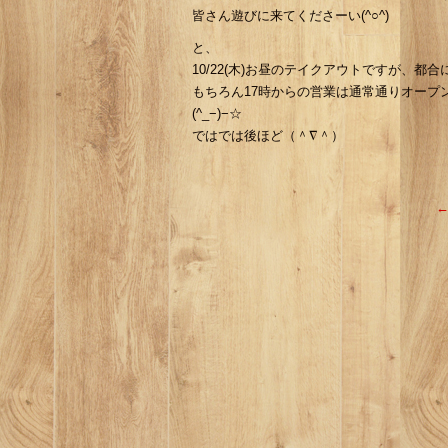
皆さん遊びに来てくださーい(^○^)
と、
10/22(木)お昼のテイクアウトですが、都
もちろん17時からの営業は通常通りオープ
(^_−)−☆
ではでは後ほど（＾∇＾）