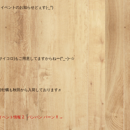
 イベントのお知らせどぇす(-_^)
イコロ)もご用意してますからねー(^_−)−☆
岩牡蠣も秋田から入荷しております♬
イベント情報 2
パンパン パーン ‼︎
→