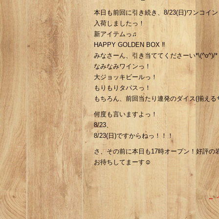
本日も前回に引き続き、8/23(日)ワンコイン
入荷しましたっ！
新アイテムっ♫
HAPPY GOLDEN BOX ‼︎
みなさーん、引き当ててくださーい*\(^o^)/*
なみなみワインっ！
大ジョッキビールっ！
もりもりタパスっ！
もちろん、前回当たり連発のダイス(揃えるサ
何度も言いますよっ！
8/23、
8/23(日)ですからねっ！！！
さ、その前に本日も17時オープン！好評の
お待ちしてまーす☺︎
←