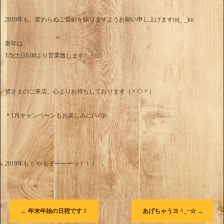
2019年も、変わらぬご愛顧を賜りますようお願い申し上げますm(_ _)m
新年は、
1/5(土)16:00より営業致します^_−☆
皆さまのご来店、心よりお待ちしております（＾◇＾）
＊1月キャンペーンもお楽しみに(^-^)v
2019年も！ やるぞーーーっ！！！
←
年末年始の日程です！
あげちゃうヨ ^_−☆
→