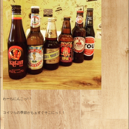
わーちにんこっ^ ^
コイツらの季節がもぉすぐそこにっ！！