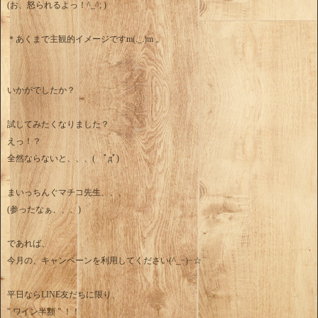
(お、怒られるよっ！^_^; )
＊あくまで主観的イメージですm(._.)m 。
いかがでしたか？
試してみたくなりました？
えっ！？
全然ならないと、、、( ﾟдﾟ)
まいっちんぐマチコ先生、、、
(参ったなぁ、、、)
であれば、
今月の、キャンペーンを利用してください(^_−)−☆
平日ならLINE友だちに限り、
" ワイン半額 " ！！