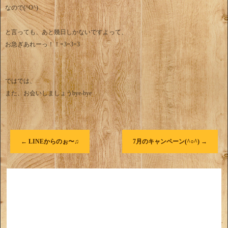
なので(^O^)
と言っても、あと幾日しかないですよって、
お急ぎあれーっ！！=3=3=3
ではでは、
また、お会いしましょうbye-bye
←
LINEからのぉ〜♫
7月のキャンペーン(^○^)
→