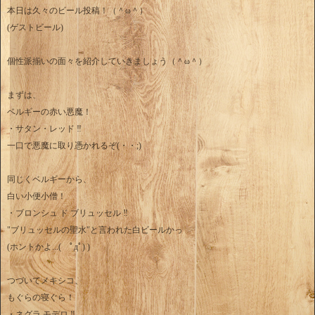
本日は久々のビール投稿！（＾ω＾）
(ゲストビール)
個性派揃いの面々を紹介していきましょう（＾ω＾）
まずは、
ベルギーの赤い悪魔！
・サタン・レッド ‼︎
一口で悪魔に取り憑かれるぞ(・・;)
同じくベルギーから、
白い小便小僧！
・ブロンシュ ド ブリュッセル ‼︎
"ブリュッセルの聖水"と言われた白ビールかっ
(ホントかよ...( ﾟдﾟ) )
つづいてメキシコ、
もぐらの寝ぐら！
・ネグラ モデロ ‼︎