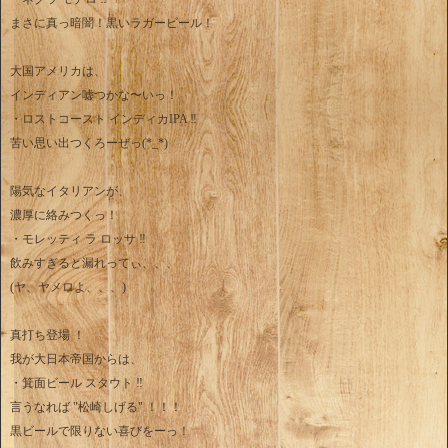
まさに真っ暗闇！黒いラガービール！
大国アメリカは、
インディアン嘘つかな〜いっ！
・ロストコースト インディカIPA ‼︎
苦い思い出つくろーぜっ(*_*)
陽気なイタリアンが、
濃厚に絡みつくっ！
・モレッティ ラ ロッサ ‼︎
飲みすぎると漏れってぃ、、、
(ヤ、ヤメロよ、、、)
真打ち登場 ！
我が大日本帝国からは、
・箕面ビール スタウト ‼︎
言うなれば "松崎しげる" ！！！
黒ビールで限りない喜びをーっ！