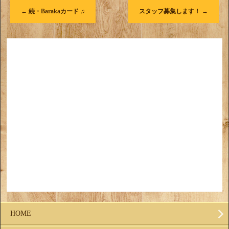
←
続・Barakaカード ♫
スタッフ募集します！
→
HOME