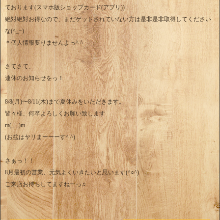
ております(スマホ版ショップカード(アプリ))
絶対絶対お得なので、まだゲットされていない方は是非是非取得してください
な(^_−)
＊個人情報要りませんよっ^ ^
さてさて、
連休のお知らせをっ！
8/8(月)〜8/11(木)まで夏休みをいただきます。
皆々様、何卒よろしくお願い致します
m(_ _)m
(お盆はヤリまーーーす^ ^)
さぁっ！！
8月最初の営業、元気よくいきたいと思います(^○^)
ご来店お待ちしてますねーっ♫